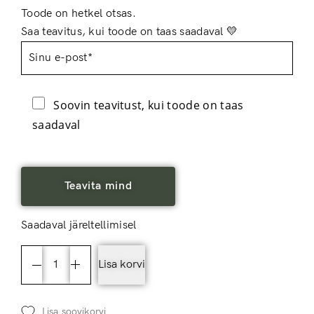
Toode on hetkel otsas.
Saa teavitus, kui toode on taas saadaval 💛
Soovin teavitust, kui toode on taas
saadaval
Saadaval järeltellimisel
Lisa korvi
Lisa soovikorvi