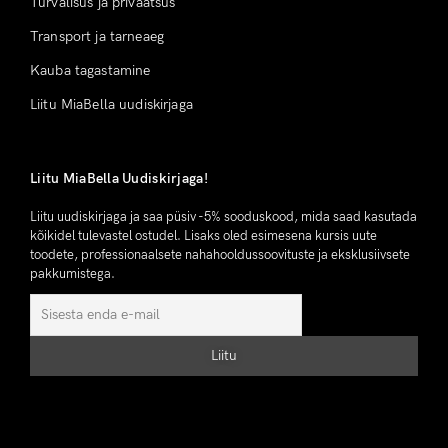
Turvalisus ja privaatsus
Transport ja tarneaeg
Kauba tagastamine
Liitu MiaBella uudiskirjaga
Liitu MiaBella Uudiskirjaga!
Liitu uudiskirjaga ja saa püsiv -5% sooduskood, mida saad kasutada
kõikidel tulevastel ostudel. Lisaks oled esimesena kursis uute
toodete, professionaalsete nahahooldussoovituste ja eksklusiivsete
pakkumistega.