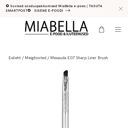
🌻 Suvised sooduspakkumised MiaBella e-poes | TASUTA
SMARTPOST🌻
SISENE E-POODI
0
Esileht
/
Meigitooted
/ Mesauda E07 Sharp Liner Brush